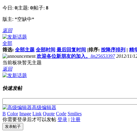
今日:
0
|
主题:
0
|
帖子:
8
版主:
*空缺中*
返回
全部
筛选:
全部主题
全部时间
最后回复时间
|
排序:
按降序排列
|
精
欢迎各位新朋友的加入。
lin25653397
2012/11/1
当前板块暂无主题
返回
快速发帖
高级编辑器
B
Color
Image
Link
Quote
Code
Smilies
你需要登录后才可以发帖
登录
|
注册
发表帖子